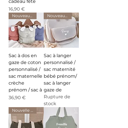
cadeau fête
Prix
16,90 €
Nouveauté
Nouveauté
Sac à dos en
Sac à langer
gaze de coton
personnalisé /
personnalisé /
sac maternité
sac maternelle
bébé prénom/
crèche
sac à langer
prénom / sac à
gaze de
Rupture de
Prix
36,90 €
stock
Nouvelle couleur