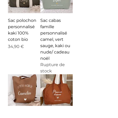
Sac polochon
Sac cabas
personnalisé
famille
kaki 100%
personnalisé
coton bio
camel, vert
sauge, kaki ou
Prix
34,90 €
nude/ cadeau
noël
Rupture de
stock
Tote bag
Sac cabas