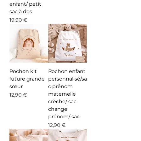
enfant/ petit
sac à dos
Prix
19,90 €
Pochon kit
Pochon enfant
future grande
personnalisé/sa
sœur
c prénom
maternelle
Prix
12,90 €
crèche/ sac
change
prénom/ sac
Prix
12,90 €