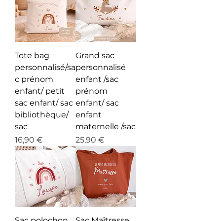
Tote bag
Grand sac
personnalisé/sa
personnalisé
c prénom
enfant /sac
enfant/ petit
prénom
sac enfant/ sac
enfant/ sac
bibliothèque/
enfant
sac
maternelle /sac
Prix
Prix
16,90 €
25,90 €
Sac polochon
Sac Maîtresse