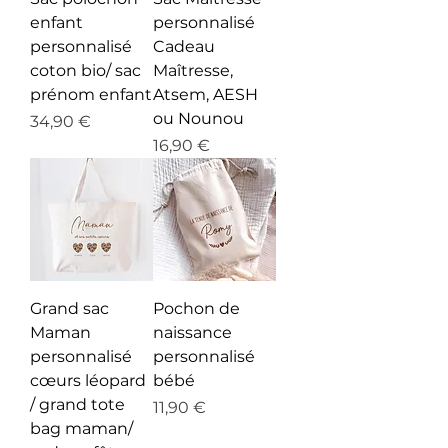
enfant
personnalisé
personnalisé
Cadeau
coton bio/ sac
Maîtresse,
prénom enfant
Atsem, AESH
ou Nounou
Prix
34,90 €
Prix
16,90 €
Grand sac
Pochon de
Maman
naissance
personnalisé
personnalisé
cœurs léopard
bébé
/ grand tote
Prix
11,90 €
bag maman/