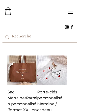
Sac
Porte-clés
Marraine/Parrai
personnalisé
n personnalisé
Marraine /
(format XXL en
cadeau