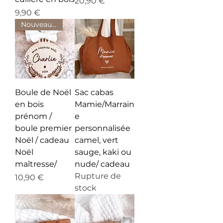
Prix
20,90 €
Prix
9,90 €
Nouveauté
Boule de Noël
Sac cabas
en bois
Mamie/Marrain
prénom /
e
boule premier
personnalisée
Noël / cadeau
camel, vert
Noël
sauge, kaki ou
maîtresse/
nude/ cadeau
Rupture de
Prix
10,90 €
stock