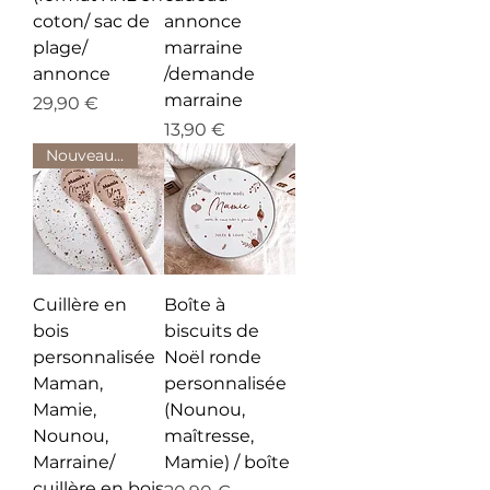
coton/ sac de
annonce
plage/
marraine
annonce
/demande
marraine
Prix
29,90 €
Prix
13,90 €
Nouveauté
Cuillère en
Boîte à
bois
biscuits de
personnalisée
Noël ronde
Maman,
personnalisée
Mamie,
(Nounou,
Nounou,
maîtresse,
Marraine/
Mamie) / boîte
cuillère en bois