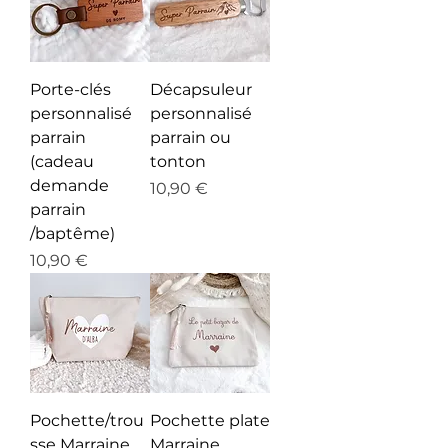
Porte-clés
Décapsuleur
personnalisé
personnalisé
parrain
parrain ou
(cadeau
tonton
demande
Prix
10,90 €
parrain
/baptême)
Prix
10,90 €
Pochette/trou
Pochette plate
sse Marraine
Marraine