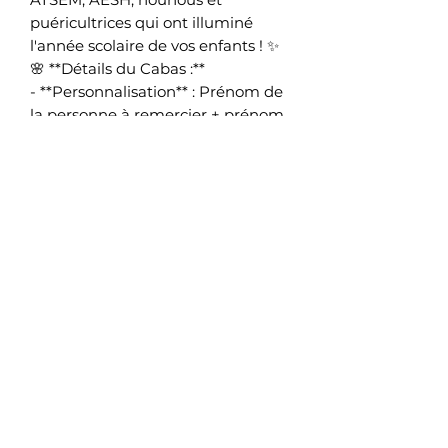
puéricultrices qui ont illuminé
l'année scolaire de vos enfants ! ✨
🌸 **Détails du Cabas :**
- **Personnalisation** : Prénom de
la personne à remercier + prénom
de votre enfant en signature
- **Design** : Jolie couronne de
fleurs dans les tons vert sauge et
terracotta
Description :
Tote bag 100% coton.
38 x42 cm10 litres
Grammage 140 g
Longueur des anse 67 cms
Entretien:Lavage à la main ou en
machine en cycle délicat (max 30
degrés/essorage 400 tours)
Séchage à plat (pas de sèche
linge)