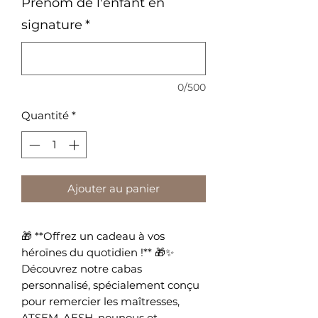
Prénom de l'enfant en
signature
*
0/500
Quantité
*
Ajouter au panier
🎁 **Offrez un cadeau à vos
héroïnes du quotidien !** 🎁✨
Découvrez notre cabas
personnalisé, spécialement conçu
pour remercier les maîtresses,
ATSEM, AESH, nounous et