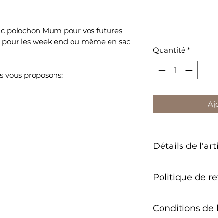
sac polochon Mum pour vos futures
our pour les week end ou même en sac
Quantité
*
us vous proposons:
Aj
Détails de l'art
Tissu lourd de 
Politique de re
bio
Fermeture à gli
Ce produit étant 
Poignées de tr
Conditions de l
refusons tout é
Dimensions : 50