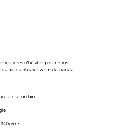
Pensez à bien vous
Capacité : 20 li
Expédition sous 10
commande
Grammage340
ticulières n'hésitez pas à nous
un plaisir d'étudier votre demande.
eure en coton bio
gle
ge340g/m²