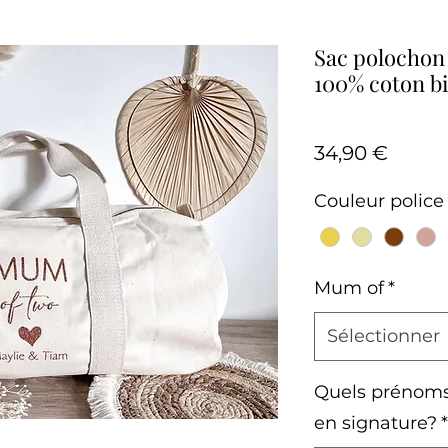
Sac polochon
100% coton b
Prix
34,90 €
Couleur police 
Mum of
*
Sélectionner
Quels prénoms 
en signature?
*