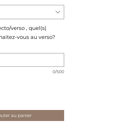
ecto/verso , quel(s)
aitez-vous au verso?
0/500
outer au panier