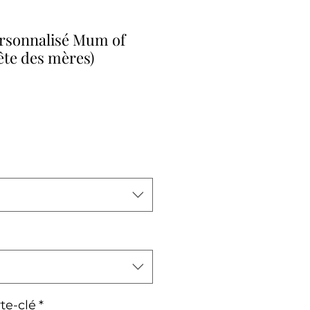
ersonnalisé Mum of
ête des mères)
te-clé
*