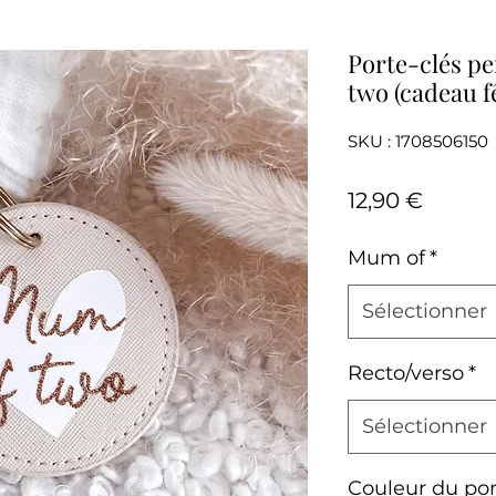
Porte-clés p
two (cadeau f
SKU : 1708506150
Prix
12,90 €
Mum of
*
Sélectionner
Recto/verso
*
Sélectionner
Couleur du por