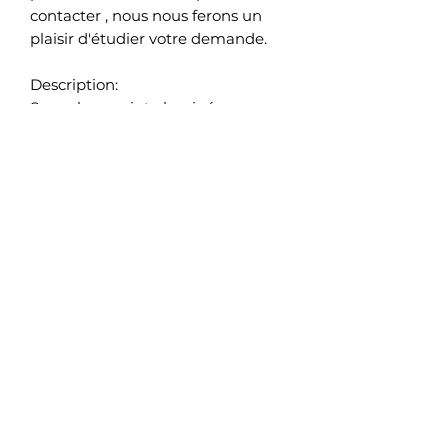
contacter , nous nous ferons un
plaisir d'étudier votre demande.
Description:
Sac cabas en jute laminé.
Pour vous offrir plus de confort et
pour une prise facile, les poignées
de transport de ce sac sont en
coton et chacune d’elles mesure 55
cm, vous avez donc la possibilité
de le porter sur votre épaule si
vous en avez envie.
*Le modèle de présentation "mum
of two" est en paillette marron et
le coeur en paillette champagne