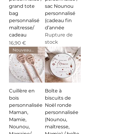
grand tote
sac Nounou
bag
personnalisé
personnalisé
(cadeau fin
maîtresse/
d’année
cadeau
Rupture de
stock
Prix
16,90 €
Nouveauté
Cuillère en
Boîte à
bois
biscuits de
personnalisée
Noël ronde
Maman,
personnalisée
Mamie,
(Nounou,
Nounou,
maîtresse,
Marraine/
Mamie) / boîte