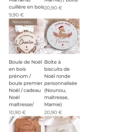
cuillère en bois
Prix
20,90 €
Prix
9,90 €
Nouveauté
Boule de Noël
Boîte à
en bois
biscuits de
prénom /
Noël ronde
boule premier
personnalisée
Noël / cadeau
(Nounou,
Noël
maîtresse,
maîtresse/
Mamie)
Prix
Prix
10,90 €
20,90 €