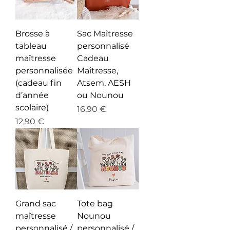
Brosse à
Sac Maîtresse
tableau
personnalisé
maîtresse
Cadeau
personnalisée
Maîtresse,
(cadeau fin
Atsem, AESH
d’année
ou Nounou
scolaire)
Prix
16,90 €
Prix
12,90 €
Grand sac
Tote bag
maîtresse
Nounou
personnalisé /
personnalisé /