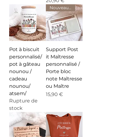
Prix
20,90 €
Nouveauté
Pot à biscuit
Support Post
personnalisé/
it Maîtresse
pot à gâteau
personnalisé /
nounou /
Porte bloc
cadeau
note Maîtresse
nounou/
ou Maître
atsem/
Prix
15,90 €
Rupture de
stock