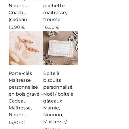
Nounou,
pochette
Coach...
maîtresse,
(cadeau
trousse
Prix
Prix
16,90 €
16,90 €
Porte-clés
Boîte à
Maîtresse
biscuits
personnalisé
personnalisé
en bois gravé –
Noël / boîte à
Cadeau
gâteaux
Maîtresse,
Mamie,
Nounou
Nounou,
Maîtresse/
Prix
15,90 €