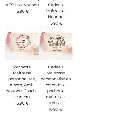
AESH ou Nounou
Cadeau
Maîtresse,
Prix
16,90 €
Nounou
Prix
15,90 €
Pochette
Cadeau
Maîtresse
Maîtresse
personnalisée,
personnalisé en
Atsem, Aesh,
coton bio ,
Nounou, Coach...
pochette
(cadeau
maîtresse,
trousse
Prix
16,90 €
Prix
16,90 €