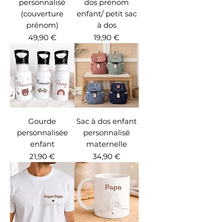
personnalisé
dos prénom
(couverture
enfant/ petit sac
prénom)
à dos
Prix
Prix
49,90 €
19,90 €
Gourde
Sac à dos enfant
personnalisée
personnalisé
enfant
maternelle
Prix
Prix
21,90 €
34,90 €