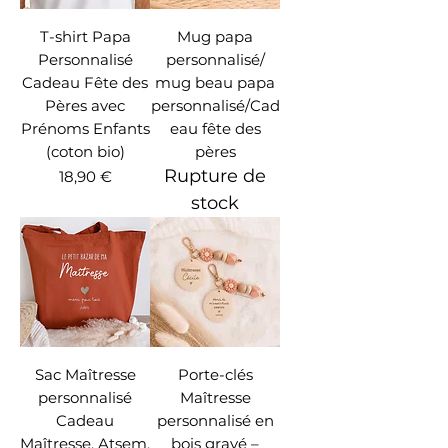
T-shirt Papa
Mug papa
Personnalisé
personnalisé/
Cadeau Fête des
mug beau papa
Pères avec
personnalisé/Cad
Prénoms Enfants
eau fête des
(coton bio)
pères
Rupture de
Prix
18,90 €
stock
Sac Maîtresse
Porte-clés
personnalisé
Maîtresse
Cadeau
personnalisé en
Maîtresse, Atsem,
bois gravé –