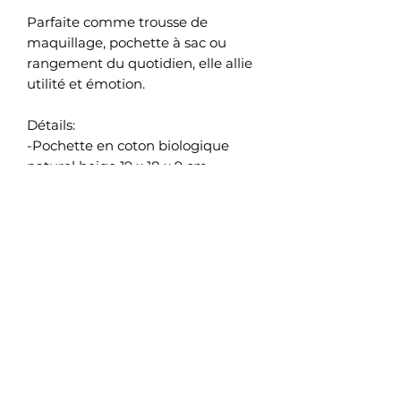
Parfaite comme trousse de 
maquillage, pochette à sac ou 
rangement du quotidien, elle allie 
utilité et émotion.
Détails:
-Pochette en coton biologique 
naturel beige 19 x 18 x 9 cm
-Fermeture éclair avec ruban en 
mousseline de soie vieux rose
-Inscription : « Mamie, on t’aime 
pour la vie… »
-Personnalisation avec les 
prénoms des petits-enfants
-Impression de haute qualité
-Cadeau idéal pour la fête des 
grands-mères
Précision: