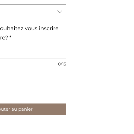
uhaitez vous inscrire
ure?
*
0/15
outer au panier