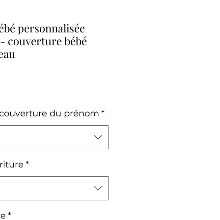
ébé personnalisée
n- couverture bébé
eau
a couverture du prénom
*
riture
*
re
*